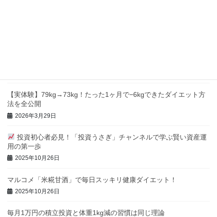
ました。 結論｜痩せ […]
最近の投稿
朝甘酒＋ウォーキングで体が変わった｜1ヶ月で79kg→73kgにな
った理由
2026年5月2日
【実体験】79kg→73kg！たった1ヶ月で−6kgできたダイエット方
法を全公開
2026年3月29日
投資初心者必見！「投資うさぎ」チャンネルで学ぶ賢い資産運
用の第一歩
2025年10月26日
マルコメ「米糀甘酒」で毎日スッキリ健康ダイエット！
2025年10月26日
毎月1万円の積立投資と体重1kg減の習慣は同じ理論