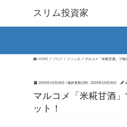
コ
ナ
ン
ビ
スリム投資家
テ
ゲ
ン
ー
ツ
シ
へ
ョ
ス
ン
キ
に
ッ
移
HOME
ブログ
スリム化
マルコメ「米糀甘酒」で毎
プ
動
2025年10月26日
/ 最終更新日時 :
2025年10月26日
マルコメ「米糀甘酒」
ット！