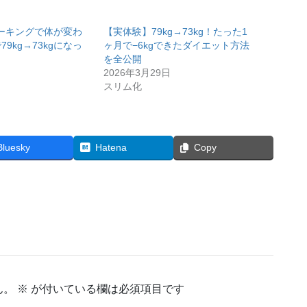
ーキングで体が変わ
【実体験】79kg→73kg！たった1
9kg→73kgになっ
ヶ月で−6kgできたダイエット方法
を全公開
2026年3月29日
スリム化
Bluesky
Hatena
Copy
ん。
※
が付いている欄は必須項目です