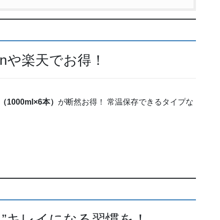
onや楽天でお得！
1000ml×6本）
が断然お得！ 常温保存できるタイプな
ら”キレイになる習慣を！